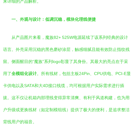
来详细的产品解析。
一、外观与设计：低调沉稳，模块化理线便捷
从产品图片来看，魔族82+ 525W电源延续了该系列经典的设计
语言。外壳采用沉稳的黑色磨砂涂层，触感细腻且能有效防止指纹残
留。侧面醒目的“魔族”系列logo彰显了其身份。其最大的亮点在于采
用了
全模组化设计
。所有线材，包括主板24Pin、CPU供电、PCI-E显
卡供电以及SATA和大4D接口线缆，均可根据用户实际需求进行插
拔。这不仅让机箱内部理线变得异常清爽、有利于风道构建，也为用
户升级或更换线材（如定制模组线）提供了极大的便利，是追求整洁
背线用户的福音。