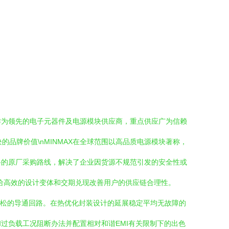
作为领先的电子元器件及电源模块供应商，重点供应广为信赖
模块的品牌价值\nMINMAX在全球范围以高品质电源模块著称，
格的原厂采购路线，解决了企业因货源不规范引发的安全性或
供给高效的设计变体和交期兑现改善用户的供应链合理性。
建更轻松的导通回路。在热优化封装设计的延展稳定平均无故障的
过负载工况阻断办法并配置相对和谐EMI有关限制下的出色