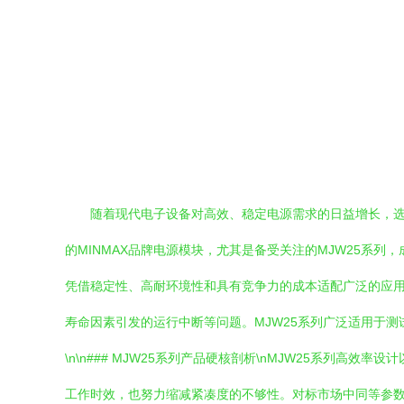
随着现代电子设备对高效、稳定电源需求的日益增长，
的MINMAX品牌电源模块，尤其是备受关注的MJW25系列，
凭借稳定性、高耐环境性和具有竞争力的成本适配广泛的应
寿命因素引发的运行中断等问题。MJW25系列广泛适用于
\n\n### MJW25系列产品硬核剖析\nMJW25系
工作时效，也努力缩减紧凑度的不够性。对标市场中同等参数