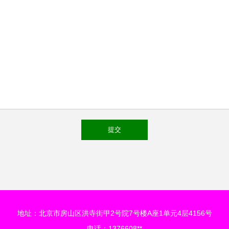
地址：北京市房山区洪寺街甲2号院7号楼A座1单元4层4156号
电话：1376608**