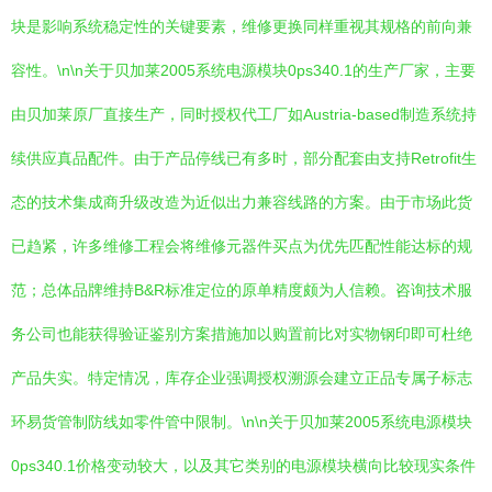
块是影响系统稳定性的关键要素，维修更换同样重视其规格的前向兼
容性。\n\n关于贝加莱2005系统电源模块0ps340.1的生产厂家，主要
由贝加莱原厂直接生产，同时授权代工厂如Austria-based制造系统持
续供应真品配件。由于产品停线已有多时，部分配套由支持Retrofit生
态的技术集成商升级改造为近似出力兼容线路的方案。由于市场此货
已趋紧，许多维修工程会将维修元器件买点为优先匹配性能达标的规
范；总体品牌维持B&R标准定位的原单精度颇为人信赖。咨询技术服
务公司也能获得验证鉴别方案措施加以购置前比对实物钢印即可杜绝
产品失实。特定情况，库存企业强调授权溯源会建立正品专属子标志
环易货管制防线如零件管中限制。\n\n关于贝加莱2005系统电源模块
0ps340.1价格变动较大，以及其它类别的电源模块横向比较现实条件